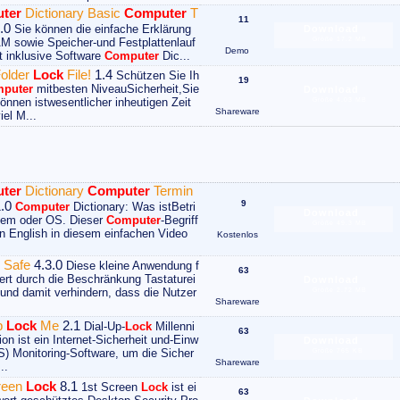
ter
Dictionary Basic
Computer
T
11
.0
Sie können die einfache Erklärung
Download
Größe 17.2 MB
M sowie Speicher-und Festplattenlauf
Demo
t inklusive Software
Computer
Dic...
older
Lock
File!
1.4
Schützen Sie Ih
19
puter
mitbesten NiveauSicherheit,Sie
Download
können istwesentlicher inheutigen Zeit
Größe 4.03 MB
Shareware
iel M...
ter
Dictionary
Computer
Termin
.0
9
Computer
Dictionary: Was istBetri
Download
tem oder OS. Dieser
Computer
-Begriff
Größe 49.3 MB
ain English in diesem einfachen Video
Kostenlos
 Safe
4.3.0
Diese kleine Anwendung f
63
iert durch die Beschränkung Tastaturei
Download
und damit verhindern, dass die Nutzer
Größe 2.72 MB
Shareware
p
Lock
Me
2.1
Dial-Up-
Lock
Millenni
63
on ist ein Internet-Sicherheit und-Einw
Download
S) Monitoring-Software, um die Sicher
Größe 765 KB
Shareware
..
reen
Lock
8.1
1st Screen
Lock
ist ei
63