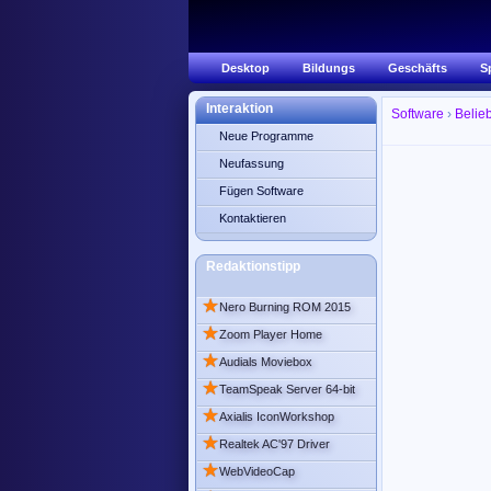
Desktop
Bildungs
Geschäfts
S
Interaktion
Software
›
Belie
Neue Programme
Neufassung
Fügen Software
Kontaktieren
Redaktionstipp
★
Nero Burning ROM 2015
★
Zoom Player Home
★
Audials Moviebox
★
TeamSpeak Server 64-bit
★
Axialis IconWorkshop
★
Realtek AC'97 Driver
★
WebVideoCap