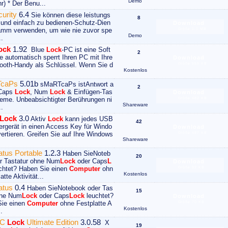
Demo
r) * Der Benu...
urity
6.4
Sie können diese leistungs
8
 und einfach zu bedienen-Schutz-Dien
Download
amm verwenden, um wie nie zuvor spe
Größe 1.1 MB
Demo
..
ock
1.92
Blue
Lock
-PC ist eine Soft
2
ie automatisch sperrt Ihren PC mit Ihre
Download
ooth-Handy als Schlüssel. Wenn Sie d
Größe 559 KB
Kostenlos
caPs
5.01b
sMaRTcaPs istAntwort a
2
 Caps
Lock
, Num
Lock
& Einfügen-Tas
Download
leme. Unbeabsichtigter Berührungen ni
Größe 482 KB
Shareware
..
Lock
3.0
Aktiv
Lock
kann jedes USB
42
ergerät in einen Access Key für Windo
Download
ertieren. Greifen Sie auf Ihre Windows
Größe 487 KB
Shareware
atus Portable
1.2.3
Haben SieNoteb
20
r Tastatur ohne Num
Lock
oder Caps
L
Download
chtet? Haben Sie einen
Computer
ohn
Größe 92 KB
Kostenlos
atte Aktivität...
atus
0.4
Haben SieNotebook oder Tas
15
hne Num
Lock
oder Caps
Lock
leuchtet?
Download
Sie einen
Computer
ohne Festplatte A
Größe 70 KB
Kostenlos
..
PC
Lock
Ultimate Edition
3.0.58
X
19