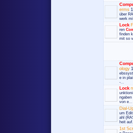
Compu
erms
1
über RA
werk mi
Lock
F
ren
Com
finden 
mit so v
Compu
ology
1
ebssys
e in pl
-...
Lock
n
unktion
ngaben 
von e...
Dial-U
um Editi
ahl (RA
heit auf.
1st Sc