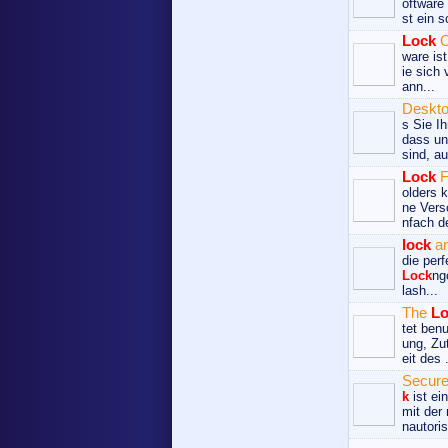
oftware
st ein s
Lock
ware ist
ie sich
ann...
Deskt
s Sie I
dass un
sind, au
Lock
F
olders 
ne Vers
nfach de
lock
an
die per
Lock
ng
lash...
The
Lo
tet ben
ung, Zut
eit des .
Secur
k
ist ei
mit der
nautorisi