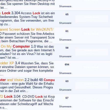
ort-geschütztes Desktop-Security-Pro
Download
das Sie sperren Sie Ihren Desktop mit
Größe 1.85 MB
Shareware
as...
s
Lock
3.304
Access
Lock
ist ein ein
65
 bedienendes System-Tray Sicherheit
Download
rogramm, das Sie verwenden, um Ihre
Größe 803 KB
Shareware
op zu...
arent Screen
Lock
for Win2K/NT/
61
0
Passwort schützen Sie Ihre Arbeitss
Download
Größe 562 KB
oder einem Server mit Transparent Scre
Shareware
k
beim Betrachten Programme, die ...
s On My
Computer
1.0
Was ist das
58
m, das Sie gerade aus dem Internet h
Download
eladen? Ist es ein Virus? Ist es legiti
Größe 807 KB
Shareware
are? Ist es...
older XP
3.4
Wussten Sie, dass Sie
694
ur einzelne Dateien sperren können, so
Download
anze Ordner und sogar Ihre komplette
Größe 439 KB
Shareware
...
ter
and Vision
2.2 build 48
Compu
63
ision - eine gute Wahl für die Erhaltu
Download
Augen und Gesundheit. Dieses Progra
Größe 344 KB
Shareware
 in der Zeit erin...
VD
Lock
3.04
CD-DVD
Lock
ist Kryp
67
anismen der Software für das Einschr
Download
elesen oder Schreibzugriff auf Wechs
Größe 952 KB
Shareware
n o...