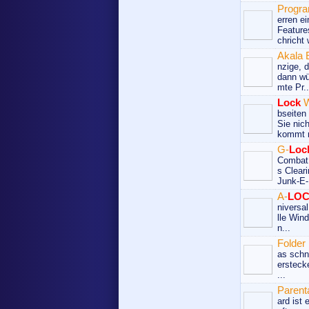
Progr
erren e
Feature
chricht 
Akala
nzige, d
dann wü
mte Pr..
Lock
W
bseiten
Sie nic
kommt m
G-
Loc
Combat 
s Clear
Junk-E-
A-
LO
niversal
lle Win
n...
Folder
as schn
ersteck
...
Parent
ard ist