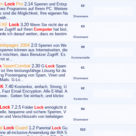
am
Lock
Pro
2.14
Sperren und Entsp
62
ines Programms auf Ihrem PC. Weitere
Download
s sind die Möglichkeit, Ihre eigenen Na
Größe 608 KB
Shareware
wäh...
 EXE
Lock
3.20
Wenn Sie nicht der ei
63
er Zugriff auf Ihren
Computer
hat bist,
Download
rde ich darauf wetten, dass es bestim
Größe 1.13 MB
Shareware
.
ebpages 2004
2.0
Sperren von We
59
 sperren können aus Internetseiten, die
Download
ht möchten, dass Benutzer Zugriff. Es
Größe 560 KB
Kommerzielle
it ei...
k
SpamCombat
2.30
G-
Lock
Spam
61
ist Ihre leistungsfähige Lösung für da
Download
ing Posteingang von Spam, Viren und
Größe 2.49 MB
Shareware
Mails. G-Lo...
CK
7.40
Kostenlos, einfach, Strong, U
62
, Fast Email Encryption. Alle E-Mail. A
Download
dows-. Geben Sie einfach, und klicke
Größe 0 B
Kostenlos
Lock
7.2.5
Folder
Lock
ermöglicht d
84
elle, bequeme und sichere Sperren, V
Download
en und Verschlüsseln von beliebigen
Größe 9 MB
Shareware
al
Lock
Guard
1.2
Parental
Lock
Gu
522
 eine all-inclusive-Anwendung der RIA S
Download