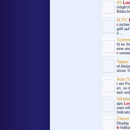
4S
Lo
möglich
Bildschi
M PC
r
,sicher
griff au
n ...
Syste
ht es I
eine an
r
verwen
Tabloc
nf Akti
ützen T
Auto 
t ein P
en, so 
beit und
Window
aps
Lo
oren in
Indicato
Clever
Displa
k
-Indik