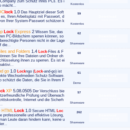
 Company zum Schutz Ihres PCs. Es i
Größe 3.55 MB
Kostenlos
o mächt...
OC
lock
1.0
Das Hauptziel dieser Soft
59
 es, Ihren Arbeitsplatz mit Passwort, d
Download
 von Ihrer System-Passwort schützen k
Größe 345 KB
Kostenlos
op
Lock
Express
2
Wissen Sie, das
62
hren PC-Bildschirm sperren können, so
Download
berechtigte Personen nicht in der Lage
Größe 41 KB
Shareware
f die...
iles and Folders
1.4
Lock
-Files & F
60
können Sie Ihre Dateien und Ordner oh
Download
chlüsselung ihnen zu sperren. Es ist ei
Größe 446 KB
Shareware
aktivi...
d go
1.0
Lock
ngo (
Lock
-and-go) ist
61
fekte Wechselmedien Schutz-Software.
Download
o schützt die Daten, die Sie in Ihrem F
Größe 318 KB
Demo
ck
XP
5.08.0505
Der Verschluss bie
57
utzerfreundliche Prüfung und Überwach
Download
rittskontrolle, Internet und die Sicherh
Größe 13.99 MB
Shareware
..
e HTML
Lock
1.0
Secure HTML
Loc
262
ne professionelle und effektive Lösung,
Download
 man Leute daran hindern kann, keine u
Größe 3.87 MB
Shareware
er...