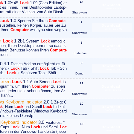
ck
1.09
45
4S
Lock
1.09 (Cars Edition) er
Download
t es Ihnen, Ihren Desktop-oder Laptop-
Größe 4.5 MB
rm mit einer Vielzahl von Auto-Diash...
Shareware
Lock
1.0
Sperren Sie Ihren
Compute
7
zustellen, keinen Körper, außer Sie Zu
Download
f Ihren
Computer
whileyou sind weg vo
Größe 1.09 MB
Shareware
m
Lock
1.2b1
System
Lock
ermöglic
8
hnen, Ihren Desktop sperren, so dass k
Download
deren Benutzer können Ihren
Compute
Größe 157 KB
Kostenlos
den...
0.4.1
3
Dieses Add-on ermöglicht es fü
Download
onen: -
Lock
Tab - Shift
Lock
Tab - Sch
Größe 14 KB
ab -
Lock
+ Schützen Tab - Shift-...
Demo
Screen
Lock
1.1
Auto Screen
Lock
is
21
rogramm, um Ihren
Computer
zu sperr
Download
dass jeder nicht sehen können, Ihre Ar
Größe 335 KB
Shareware
 kann...
s Keyboard Indicator
2.0.1
Zeigt C
10
ck
, Num
Lock
und Scroll
Lock
Indikat
Download
Windows-Taskleiste Windows Keyboard
Größe 430 KB
Shareware
r istkleines Dienstp...
 Keyboard Indicator
3.0
Features: *
63
y Caps
Lock
, Num
Lock
und Scroll
Loc
Download
atoren in der Windows-Taskleiste (nebe
Größe 635 KB