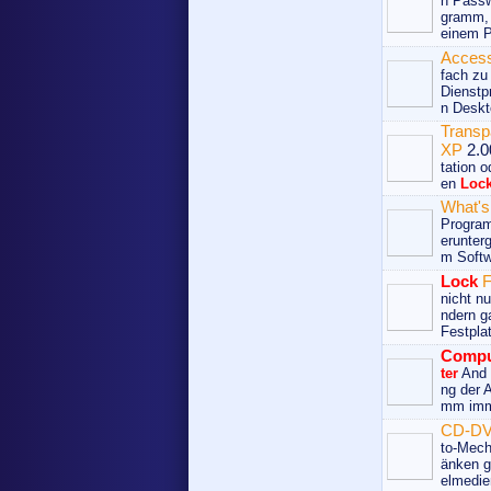
n Passw
gramm, 
einem P
Acces
fach zu
Dienstp
n Deskt
Transp
XP
2.0
tation 
en
Loc
What'
Program
erunterg
m Softw
Lock
F
nicht n
ndern g
Festplat
Compu
ter
And V
ng der 
mm immer
CD-D
to-Mech
änken g
elmedie