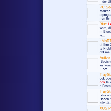
n der Uh
PC Sec
starken
stprogr
rren Ihr.
Blue
L
ware, d
m Bluet
ie...
sMaRT
uf Ihre
te Prob
cht me.
Active
-Speich
ws konv
-Com...
TraySt
ook ode
ock
leu
e Festpl
TraySt
tatur o
Haben 
ktivität.
XUS 