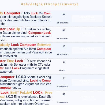
#
a
b
c
d
e
f
g
h
i
j
k
l
m
n
o
p
q
r
s
t
u
v
w
x
y
z
My
Computer
3.695
Lock
My
Com
49
t ein leistungsfähiges Desktop-Securit
Download
g für den persönlichen oder öffentlich
Größe 829 KB
Shareware
iche...
ter
Lock
Up
1.0
Stellen Sie sicher,
63
re Daten sicher sind!
Computer
Lock
Download
t Ihnen ein leistungsstarkes Tool auf I
Größe 616 KB
Shareware
 zu...
tically
Lock
Computer
Software
19
matisch sperren Sie Ihren
Computer
Download
Größe 988 KB
em Benutzernamen und Passwort in be
Shareware
 Intervallen. ...
ter
Time
Lock
1.0
Jetzt können Si
8
itlimit für Benutzer mithilfe CTL oder
Download
er
Time
Lock
-Programm eingestellt.
Größe 3.63 MB
Demo
auptmerk...
Computer
1.0.0.0
Shortcut oder sog
2
 einem Command Line.
Lock
ing-
Comp
Download
hindertunbefugten Zugriff auf Ihre Win
Größe 311 KB
Kostenlos
omputer
und ...
t
Lock
: BeST FoLdeR
LOCk
: Free
55
oad
3.0.3
Eine revolutionäre Datei Sic
Download
Größe 1.88 MB
s-Software, völlig zu schützen, sperren
Kostenlos
tecken alle Ihre privaten Ordner u...