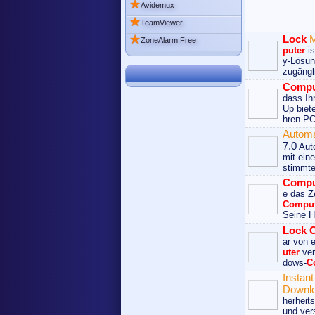
★
Avidemux
★
TeamViewer
★
Lock
ZoneAlarm Free
puter
is
y-Lösun
zugängl
Compu
dass Ih
Up biete
hren PC
Automa
7.0
Auto
mit ein
stimmten
Compu
e das Ze
Comput
Seine H
Lock
ar von
uter
ver
dows-
C
Instan
Downl
herheit
und vers