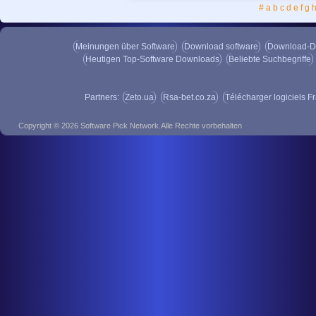
SIF ist verwendet um Sprachnachrichten oh
#
a
b
c
d
e
f
g
während der…
LingvoSoft Talking Dictionary
Meinungen über Software
Lassen Sie Ihr Palm-Gerät Sie durch den E
Download software
Download-D
Wörterbuch installieren.…
Heutigen Top-Software Downloads
Beliebte Suchbegriffe
Partners:
Zeto.ua
Rsa-bet.co.za
Télécharger logiciels F
SynchronEX File Sync/FTP/DA
Sind Sie ein Linux-Benutzer? Dann nutzen
Copyright © 2026 Software Pick Network.Alle Rechte vorbehalten
Reihe von nützlichen…
AXIGEN Mail Server Beta
6.0 B
AXIGEN ist ein modularer,produktions- klass
die kostenlose…
Navicat for MySQL (Linux) -
MySQLã¨MariaDBã®æœ€é«˜ã
Navicat for MySQLは、ひとつのア
きます。データベースの管理、開発および
StegDetect
0.6
とって直観的なGUIは効率的な作業のサポー
Stegdetect ist ein automatisiertes Tool zu
開発者のためだけでなく、初心者のためにも
Aufspüren von verschiedenen…
Ask and Receive
2.0
Verlangen und erhalten ist ein full-feature
Sprache PHP-Unterstützung…
! TreePad Lite for Linux
2.2.0