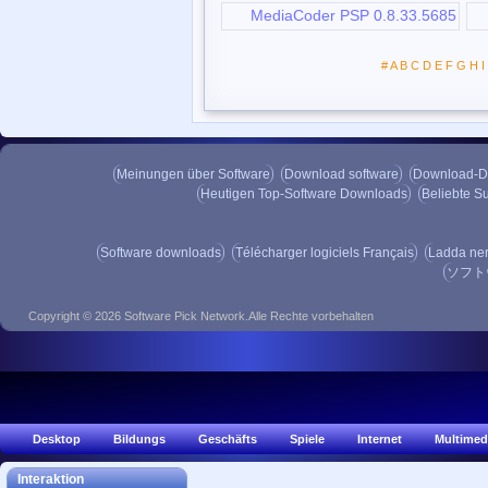
MediaCoder PSP 0.8.33.5685
#
A
B
C
D
E
F
G
H
I
Meinungen über Software
Download software
Download-D
Heutigen Top-Software Downloads
Beliebte S
Software downloads
Télécharger logiciels Français
Ladda ne
ソフト
Copyright © 2026 Software Pick Network.Alle Rechte vorbehalten
Desktop
Bildungs
Geschäfts
Spiele
Internet
Multimed
Interaktion