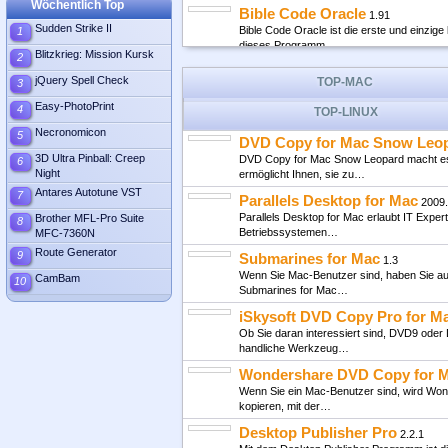
Wöchentlich Top
Bible Code Oracle
1.91
Sudden Strike II
Bible Code Oracle ist die erste und einzi
1
dieses Programm…
Blitzkrieg: Mission Kursk
2
lanview
3.0.1
jQuery Spell Check
TOP-MAC
3
LanView ist ein praktisches Tool für Sie,
entsprechend festgelegter…
Easy-PhotoPrint
4
TOP-LINUX
Acoustica
3.1
Necronomicon
5
DVD Copy for Mac Snow Leo
Sie können Acoustica verwenden, um Audi
3D Ultra Pinball: Creep
DVD Copy for Mac Snow Leopard macht es I
6
viele mehr, auf Ihrem…
Night
ermöglicht Ihnen, sie zu…
Internet Download Manager
6.
Antares Autotune VST
7
Parallels Desktop for Mac
2009.
Internet Download Manager 5.1.1 build 2 - 
Parallels Desktop for Mac erlaubt IT Expe
Brother MFL-Pro Suite
Dateien Downloader,…
8
Betriebssystemen…
MFC-7360N
RollBack Rx Software - Profe
Route Generator
9
Submarines for Mac
1.3
Egal ob Sie in der IT Branche arbeiten ode
Wenn Sie Mac-Benutzer sind, haben Sie auc
werden Sie Änderungen…
CamBam
10
Submarines for Mac…
Cfont Pro
2.2.0.15
iSkysoft DVD Copy Pro for M
Cfont Pro wurde entwickelt um System-, Druc
Ob Sie daran interessiert sind, DVD9 oder
Pro können…
handliche Werkzeug…
Top-Softwa
Wondershare DVD Copy for 
Wenn Sie ein Mac-Benutzer sind, wird Wo
kopieren, mit der…
Desktop Publisher Pro
2.2.1