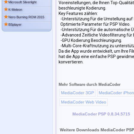
★
Microsoft Silverlight
Voreinstellungen, die Ihnen Top-Qualit
beschleunigte Kodierung.
★
K-Meleon
Key Features zählen:
★
Nero Burning ROM 2015
-Unterstützung Für die Umstellung auf
★
Optimierte Parameter für PSP Video.
BSplayer
-Unterstützung Für die automatische Ü
-Advanced Zeitliche Videofilterung für b
-GPU Kodierung Beschleunigung.
-Multi-Core-Kraftnutzung zu unterstüt
Da die App wurde entwickelt, um Ihre F
hat die App eine einfache PSP gewidmet
konvertieren.
Mehr Software durch MediaCoder
MediaCoder 3GP
MediaCoder iPhon
MediaCoder Web Video
MediaCoder PSP 0.8.34.5715
Weitere Downloads MediaCoder PSP