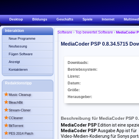
Desktop
Bildungs
Geschäfts
Spiele
Internet
Multimed
Interaktion
Software
›
Top bewertet Software
›
MediaCoder P
Neue Programme
MediaCoder PSP 0.8.34.5715
Dow
Neufassung
Fügen Software
Anzeigt
Downloads:
Betriebssystem:
Kontaktieren
Lizenz:
Redaktionstipp
Datum:
Größe:
★
Music Cleanup
Herausgeber:
★
BleachBit
★
Stream-Cloner
★
Beschreibung für MediaCoder PSP 0.
CCleaner
★
MediaCoder PSP
Edition ist eine spez
BitTorrent
MediaCoder PSP
Ausgabe App ist für
★
PES 2014 Patch
Video-Medien-Kodierung für Sonys porta