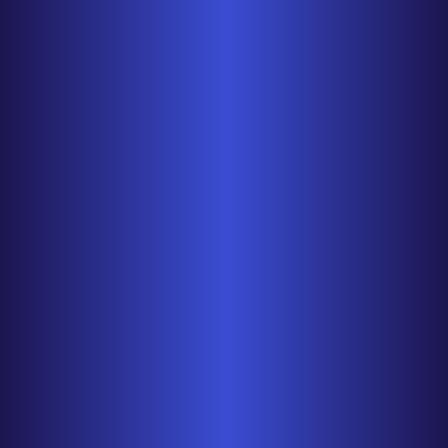
Ein Freeware-Baum-basierte Personal Infor
Linux, es kommt…
Solitaire Studio for Linux
1.0
Ein neues großes Spiel von Absolutist spezi
müssen Sie…