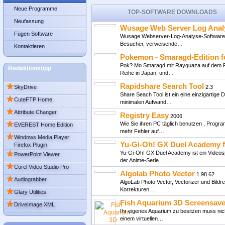
Neue Programme
TOP-SOFTWARE DOWNLOADS
Neufassung
Wusage Web Server Log Anal
Fügen Software
Wusage Webserver-Log-Analyse-Software mi
Besucher, verweisende…
Kontaktieren
Pokemon - Smaragd-Edition 
Pok? Mo Smaragd mit Rayquaza auf dem Feld
Redaktionstipp
Reihe in Japan, und…
★
Rapidshare Search Tool
SkyDrive
2.3
Share Seach Tool ist ein eine einzigartige
★
CuteFTP Home
minimalen Aufwand…
★
Attribute Changer
Registry Easy
2006
★
Wie Sie ihren PC täglich benutzen , Progra
EVEREST Home Edition
mehr Fehler auf…
★
Windows Media Player
Yu-Gi-Oh! GX Duel Academy 
Firefox Plugin
★
Yu-Gi-Oh! GX Duel Academy ist ein Videosp
PowerPoint Viewer
der Anime-Serie…
★
Corel Video Studio Pro
Algolab Photo Vector
1.98.62
★
Audiograbber
AlgoLab Photo Vector, Vectorizer und Bild
★
Korrekturen…
Glary Utilities
Fish Aquarium 3D Screensave
★
DriveImage XML
Ihr eigenes Aquarium zu besitzen muss nich
einem virtuellen…