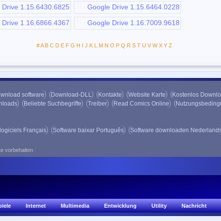
Drive 1.15.6430.6825
Google Drive 1.15.6464.0228
Drive 1.16.6866.4367
Google Drive 1.16.7009.9618
#
A
B
C
D
E
F
G
H
I
J
K
L
M
N
O
P
Q
R
S
T
U
V
W
X
Y
Z
wnload software
Download-DLL
Kontakte
Website Karte
Kostenlos Downl
nloads
Beliebte Suchbegriffe
Treiber
Read Comics Online
Nutzungsbedin
logiciels Français
Software baixar Português
Software downloaden Nederland
te vorbehalten
piele
Internet
Multimedia
Entwicklung
Utility
Nachricht