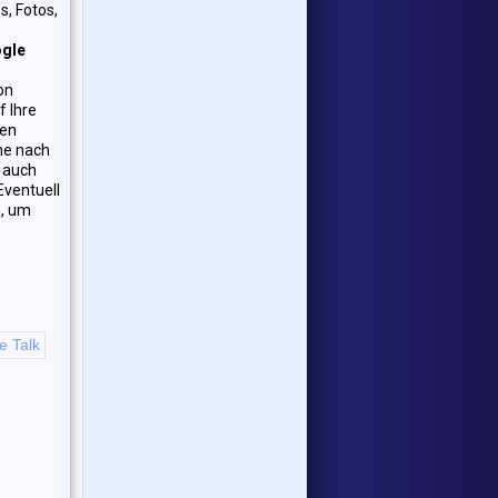
s, Fotos,
gle
on
f Ihre
ren
che nach
) auch
Eventuell
n, um
e Talk