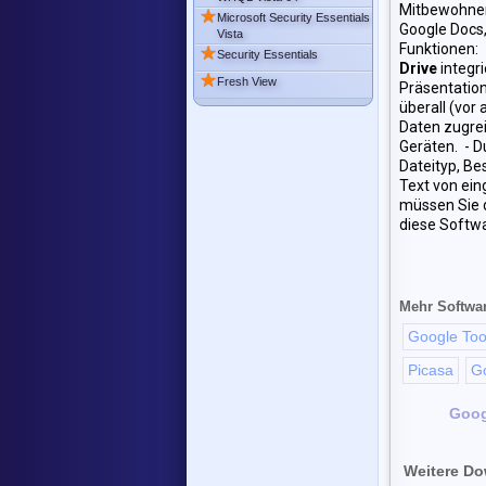
Mitbewohnern
★
Microsoft Security Essentials
Google Docs,
Vista
Funktionen: 
★
Security Essentials
Drive
integri
★
Fresh View
Präsentation
überall (vor
Daten zugrei
Geräten. - D
Dateityp, Be
Text von ein
müssen Sie d
diese Softw
Mehr Softwa
Google Tool
Picasa
G
Goog
Weitere Do