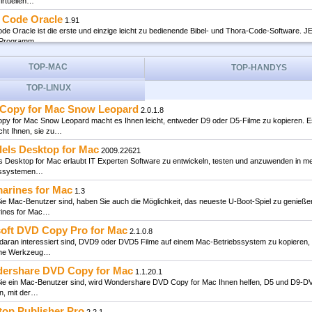
irtuellen…
e Code Oracle
1.91
ode Oracle ist die erste und einzige leicht zu bedienende Bibel- und Thora-Code-Software.
 Programm…
iew
3.0.1
TOP-MAC
TOP-HANDYS
 ist ein praktisches Tool für Sie, wenn Sie versuchen, jede Menge Daten zu sammeln und di
echend festgelegter…
TOP-LINUX
stica
3.1
Copy for Mac Snow Leopard
2.0.1.8
nnen Acoustica verwenden, um Audio in verschiedenen Formaten, darunter WAV, WMA, Ogg,
y for Mac Snow Leopard macht es Ihnen leicht, entweder D9 oder D5-Filme zu kopieren. E
ehr, auf Ihrem…
cht Ihnen, sie zu…
rnet Download Manager
6.25.23
lels Desktop for Mac
2009.22621
t Download Manager 5.1.1 build 2 - entsprechend der Entwickler, ist es eine sehr schnelle "
ls Desktop for Mac erlaubt IT Experten Software zu entwickeln, testen und anzuwenden in m
n Downloader,…
bssystemen…
ack Rx Software - Professional
7.2
arines for Mac
1.3
 Sie in der IT Branche arbeiten oder einfach einen persönlichen Computer besitzen, von Zeit 
e Mac-Benutzer sind, haben Sie auch die Möglichkeit, das neueste U-Boot-Spiel zu genießen
 Sie Änderungen…
ines for Mac…
t Pro
2.2.0.15
soft DVD Copy Pro for Mac
2.1.0.8
ro wurde entwickelt um System-, Drucker und derzeit nicht-installierte Schriften zu verwalten.
daran interessiert sind, DVD9 oder DVD5 Filme auf einem Mac-Betriebssystem zu kopieren, 
nnen…
che Werkzeug…
Top-Software Downloads
ershare DVD Copy for Mac
1.1.20.1
ie ein Mac-Benutzer sind, wird Wondershare DVD Copy for Mac Ihnen helfen, D5 und D9-D
n, mit der…
top Publisher Pro