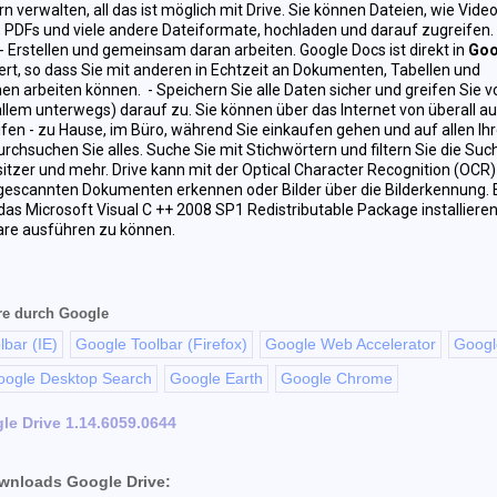
 verwalten, all das ist möglich mit Drive. Sie können Dateien, wie Video
 PDFs und viele andere Dateiformate, hochladen und darauf zugreifen.
- Erstellen und gemeinsam daran arbeiten. Google Docs ist direkt in
Goo
ert, so dass Sie mit anderen in Echtzeit an Dokumenten, Tabellen und
en arbeiten können. - Speichern Sie alle Daten sicher und greifen Sie v
 allem unterwegs) darauf zu. Sie können über das Internet von überall au
fen - zu Hause, im Büro, während Sie einkaufen gehen und auf allen Ih
urchsuchen Sie alles. Suche Sie mit Stichwörtern und filtern Sie die Su
sitzer und mehr. Drive kann mit der Optical Character Recognition (OCR
gescannten Dokumenten erkennen oder Bilder über die Bilderkennung. 
as Microsoft Visual C ++ 2008 SP1 Redistributable Package installiere
are ausführen zu können.
re durch Google
bar (IE)
Google Toolbar (Firefox)
Google Web Accelerator
Googl
oogle Desktop Search
Google Earth
Google Chrome
le Drive 1.14.6059.0644
wnloads Google Drive: