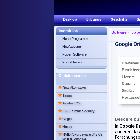
Desktop
Bildungs
Geschäfts
S
Interaktion
Software
›
Top b
Neue Programme
Google Dri
Neufassung
Fügen Software
Kontaktieren
Download
Betriebss
Redaktionstipp
Lizenz:
Datum:
★
Real Alternative
Größe:
★
Tango
Herausge
★
Alcohol 52%
★
ESET Smart Security
★
Beschreibun
Origin
★
In
Google Dr
Nmap
anderen dar
★
NVIDIA Forceware 347.09
Forschungspr
WHQL Vista 64