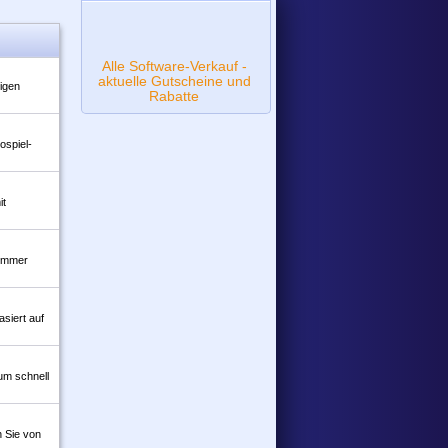
Alle Software-Verkauf -
aktuelle Gutscheine und
igen
Rabatte
ospiel-
it
 immer
siert auf
um schnell
n Sie von