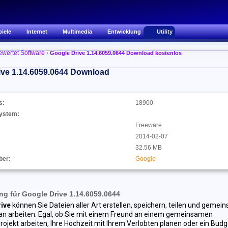
piele
Internet
Multimedia
Entwicklung
Utility
ewertet Software
›
Google Drive 1.14.6059.0644 Download kostenlos
ve 1.14.6059.0644
Download
s:
18900
ystem:
Freeware
2014-02-07
32.56 MB
ber:
Google
g für Google Drive 1.14.6059.0644
ive
können Sie Dateien aller Art erstellen, speichern, teilen und gemei
an arbeiten. Egal, ob Sie mit einem Freund an einem gemeinsamen
ojekt arbeiten, Ihre Hochzeit mit Ihrem Verlobten planen oder ein Budg