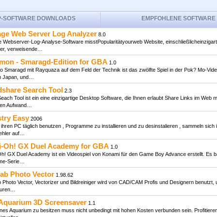
P-SOFTWARE DOWNLOADS
EMPFOHLENE SOFTWARE
ge Web Server Log Analyzer
8.0
Webserver-Log-Analyse-Software misstPopularitätyourweb Website, einschließlicheinzigart
er, verweisende…
mon - Smaragd-Edition for GBA
1.0
 Smaragd mit Rayquaza auf dem Feld der Technik ist das zwölfte Spiel in der Pok? Mo-Vide
in Japan, und…
dshare Search Tool
2.3
each Tool ist ein eine einzigartige Desktop Software, die Ihnen erlaubt Share Links im Web m
len Aufwand…
stry Easy
2006
 ihren PC täglich benutzen , Programme zu installieren und zu desinstalieren , sammeln sich
ehler auf…
i-Oh! GX Duel Academy for GBA
1.0
h! GX Duel Academy ist ein Videospiel von Konami für den Game Boy Advance erstellt. Es ba
ime-Serie…
lab Photo Vector
1.98.62
 Photo Vector, Vectorizer und Bildreiniger wird von CAD/CAM Profis und Designern benutzt, 
turen…
 Aquarium 3D Screensaver
1.1
enes Aquarium zu besitzen muss nicht unbedingt mit hohen Kosten verbunden sein. Profitiere