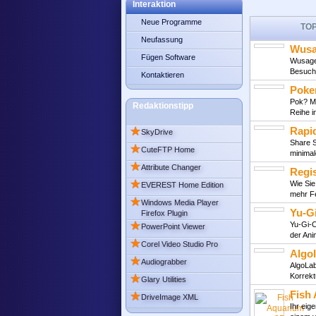
Interaktion
Neue Programme
TO
Neufassung
Wusa
Fügen Software
Wusage 
Besuch
Kontaktieren
Poke
Pok? Mo
Redaktionstipp
Reihe 
★
Rapi
SkyDrive
Share S
★
CuteFTP Home
minima
★
Attribute Changer
Regi
★
Wie Sie
EVEREST Home Edition
mehr F
★
Windows Media Player
Yu-G
Firefox Plugin
★
Yu-Gi-O
PowerPoint Viewer
der An
★
Corel Video Studio Pro
Algo
★
Audiograbber
AlgoLab
★
Korrek
Glary Utilities
Fish
★
DriveImage XML
Ihr eig