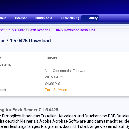
piele
Internet
Multimedia
Entwicklung
Utility
ewertet Software
›
Foxit Reader 7.1.5.0425 Download kostenlos
er 7.1.5.0425
Download
s:
130509
ystem:
Non-Commercial Freeware
2015-04-29
34.88 MB
ber:
Foxit Software
g für Foxit Reader 7.1.5.0425
r
Ermöglicht Ihnen das Erstellen, Anzeigen und Drucken von PDF-Dateien
t deutlich kleiner als Adobe Acrobat-Software und damit macht es ide
die ein leistungsfähiges Programm, das nicht stark angewiesen ist auf 