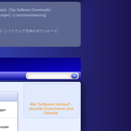
oads
Top-Software Downloads
gungen
Lizenzvereinbarung
s
ソフトウェア日本のダウンロード
Alle Software-Verkauf -
aktuelle Gutscheine und
igen
Rabatte
ospiel-