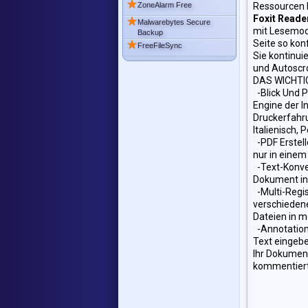
★
ZoneAlarm Free
Ressourcen 
Foxit Reade
★
Malwarebytes Secure
mit Lesemod
Backup
★
Seite so konf
FreeFileSync
Sie kontinuie
und Autoscro
DAS WICHTI
-Blick Und P
Engine der I
Druckerfahru
Italienisch,
-PDF Erstell
nur in einem
-Text-Konve
Dokument in 
-Multi-Regis
verschieden
Dateien in m
-Annotatio
Text eingeb
Ihr Dokument
kommentiert