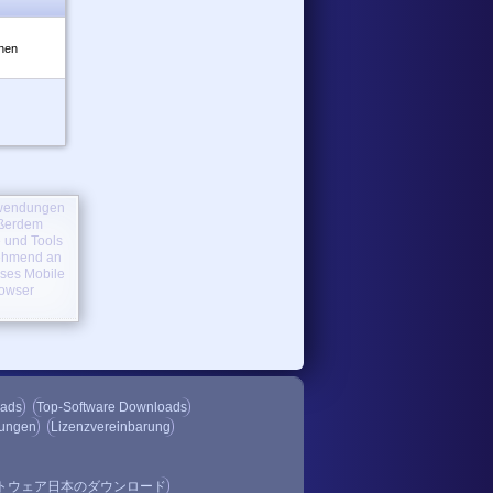
hrem S60-
rnen
n,
sche
Anwendungen
yballies,
ußerdem
 und Tools
nehmend an
oses Mobile
uf Pocket
rowser
 senden
che
oads
Top-Software Downloads
gungen
Lizenzvereinbarung
トウェア日本のダウンロード