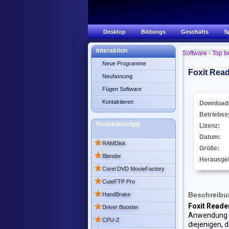
Desktop
Bildungs
Geschäfts
S
Interaktion
Software
›
Top b
Neue Programme
Foxit Read
Neufassung
Fügen Software
Kontaktieren
Download
Betriebss
Redaktionstipp
Lizenz:
Datum:
★
RAMDisk
Größe:
★
Blender
Herausge
★
Corel DVD MovieFactory
★
CuteFTP Pro
★
Beschreibun
HandBrake
★
Foxit Reade
Driver Booster
Anwendung is
★
CPU-Z
diejenigen, 