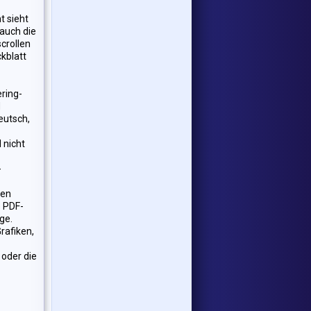
t sieht
auch die
scrollen
ckblatt
ring-
d
eutsch,
 nicht
-
hen
e PDF-
ge.
rafiken,
 oder die