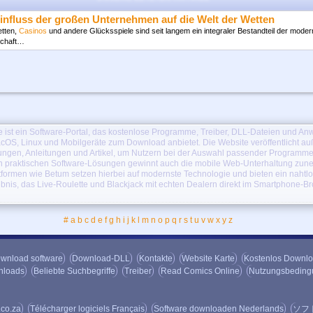
e Database Viewer(Access,xls,Oracle)for S60
1.5
nnen Access anschauen und FoxPro, dBase, Excel, Oracle und jede ODBC-Datenbank auf I
influss der großen Unternehmen auf die Welt der Wetten
aufnehmen, z.B.…
etten,
Casinos
und andere Glücksspiele sind seit langem ein integraler Bestandteil der mode
schaft…
 mobile MSN messenger--HIER for 5500
0.9
s: Senden und Empfangen von Sofortnachrichten, Kanalwechsel, Nachrichtanhänge einfüge
edene Reiter je…
CO Voice Translator English -> Spanish / French / German
1.21.90
e Interesse daran haben fundierte Kenntnisse über die Deutsche, Französische oder Spani
e zu haben, dann…
y Balley (PalmOS)
1.6
e ist ein Software-Portal, das kostenlose Programme, Treiber, DLL-Dateien und 
olleyball ist immer angenehm. Scheinende Sonne, Smaragdmeer, Sommer vacations:The volle
cOS, Linux und Mobilgeräte zum Download anbietet. Die Website veröffentlicht a
ses ziemlich…
ngen, Anleitungen und Artikel, um Nutzern bei der Auswahl passender Programme
n praktischen Software-Lösungen gewinnt auch die mobile Web-Unterhaltung zu
le Shooter Mobile
1.0
tformen wie Betum setzen hierbei auf modernste Technologie und bieten ein nahtl
lten von Anfang an wissen, dass Bubble Shooter Mobile sehr süchtig macht. Das Spiel läuft a
ebnis, das Live-Roulette und Blackjack mit echten Dealern direkt im Smartphone-B
 auf…
e Internet Fax for PPC
3.3
 verwendet um Sprachnachrichten ohne Diktiergerät auf regelmäßige oder Mobiltelefonen zu
#
a
b
c
d
e
f
g
h
i
j
k
l
m
n
o
p
q
r
s
t
u
v
w
x
y
z
d der…
oSoft Talking Dictionary English <-> Albanian for Palm OS
3.2.85
Sie Ihr Palm-Gerät Sie durch den Einsatz von Sprache unterrichten, wenn Sie dieses handli
wnload software
Download-DLL
Kontakte
Website Karte
Kostenlos Downl
uch installieren.…
nloads
Beliebte Suchbegriffe
Treiber
Read Comics Online
Nutzungsbedin
.co.za
Télécharger logiciels Français
Software downloaden Nederlands
ソフ