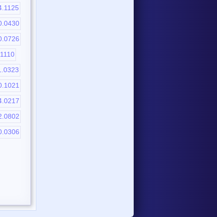
4.1125
0.0430
0.0726
.1110
1.0323
0.1021
4.0217
2.0802
0.0306