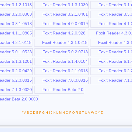
eader 3.1.2.1013
Foxit Reader 3.1.3.1030
Foxit Reader 3.1.
eader 3.2.0.0303
Foxit Reader 3.2.1.0401
Foxit Reader 3.3.
eader 3.3.1.0518
Foxit Reader 4.0.0.0619
Foxit Reader 4.1.
eader 4.1.1.0805
Foxit Reader 4.2.0.928
Foxit Reader 4.3.0
eader 4.3.1.0118
Foxit Reader 4.3.1.0218
Foxit Reader 4.3.
eader 5.0.1.0523
Foxit Reader 5.0.2.0718
Foxit Reader 5.1.
eader 5.1.3.1201
Foxit Reader 5.1.4.0104
Foxit Reader 6.1.
eader 6.2.0.0429
Foxit Reader 6.2.1.0618
Foxit Reader 6.2.
eader 6.2.3.0815
Foxit Reader 7.0.3.0916
Foxit Reader 7.1.
eader 7.1.3.0320
Foxit Reader Beta 2.0
eader Beta 2.0.0609
#
A
B
C
D
E
F
G
H
I
J
K
L
M
N
O
P
Q
R
S
T
U
V
W
X
Y
Z