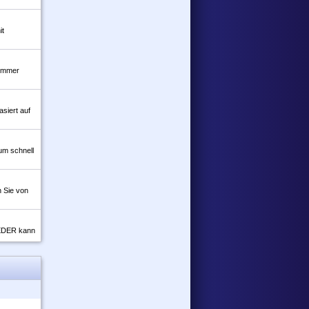
it
 immer
siert auf
um schnell
n Sie von
 JEDER kann
ese