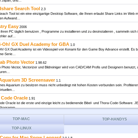
in Japan, und…
dshare Search Tool
2.3
each Tool ist ein eine einzigartige Desktop Software, die Ihnen erlaubt Share Links im Web m
len Aufwand…
stry Easy
2006
 ihren PC täglich benutzen , Programme zu installieren und zu desinstalieren , sammeln sich
ehler auf…
i-Oh! GX Duel Academy for GBA
1.0
h! GX Duel Academy ist ein Videospiel von Konami für den Game Boy Advance erstellt. Es ba
ime-Serie…
lab Photo Vector
1.98.62
 Photo Vector, Vectorizer und Bildreiniger wird von CAD/CAM Profis und Designern benutzt, 
turen…
 Aquarium 3D Screensaver
1.1
enes Aquarium zu besitzen muss nicht unbedingt mit hohen Kosten verbunden sein. Profitiere
irtuellen…
e Code Oracle
1.91
ode Oracle ist die erste und einzige leicht zu bedienende Bibel- und Thora-Code-Software.
 Programm…
iew
3.0.1
TOP-MAC
TOP-HANDYS
 ist ein praktisches Tool für Sie, wenn Sie versuchen, jede Menge Daten zu sammeln und di
echend festgelegter…
TOP-LINUX
stica
3.1
Copy for Mac Snow Leopard