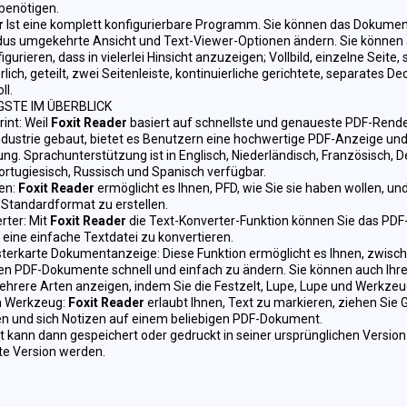
benötigen.
r
Ist eine komplett konfigurierbare Programm. Sie können das Dokumen
us umgekehrte Ansicht und Text-Viewer-Optionen ändern. Sie können 
igurieren, dass in vielerlei Hinsicht anzuzeigen; Vollbild, einzelne Seite, 
rlich, geteilt, zwei Seitenleiste, kontinuierliche gerichtete, separates De
ll.
GSTE IM ÜBERBLICK
rint: Weil
Foxit Reader
basiert auf schnellste und genaueste PDF-Rende
ndustrie gebaut, bietet es Benutzern eine hochwertige PDF-Anzeige un
ng. Sprachunterstützung ist in Englisch, Niederländisch, Französisch, D
 Portugiesisch, Russisch und Spanisch verfügbar.
en:
Foxit Reader
ermöglicht es Ihnen, PFD, wie Sie sie haben wollen, und
 Standardformat zu erstellen.
rter: Mit
Foxit Reader
die Text-Konverter-Funktion können Sie das PDF
eine einfache Textdatei zu konvertieren.
terkarte Dokumentanzeige: Diese Funktion ermöglicht es Ihnen, zwisc
en PDF-Dokumente schnell und einfach zu ändern. Sie können auch Ihr
ehrere Arten anzeigen, indem Sie die Festzelt, Lupe, Lupe und Werkzeu
n Werkzeug:
Foxit Reader
erlaubt Ihnen, Text zu markieren, ziehen Sie G
en und sich Notizen auf einem beliebigen PDF-Dokument.
 kann dann gespeichert oder gedruckt in seiner ursprünglichen Version
e Version werden.