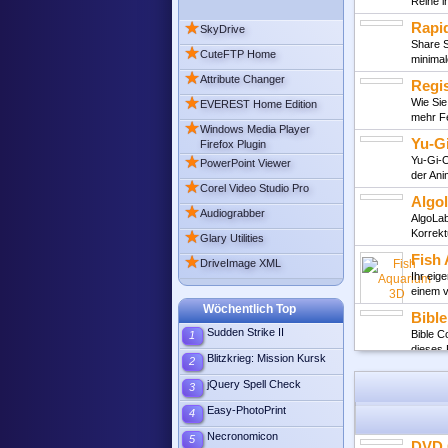
Reihe 
★
Rapi
SkyDrive
Share S
★
CuteFTP Home
minima
★
Attribute Changer
Regi
★
Wie Sie
EVEREST Home Edition
mehr F
★
Windows Media Player
Yu-G
Firefox Plugin
★
Yu-Gi-O
PowerPoint Viewer
der An
★
Corel Video Studio Pro
Algo
★
Audiograbber
AlgoLab
★
Korrek
Glary Utilities
Fish
★
DriveImage XML
Ihr eig
einem v
Wöchentlich Top
Bibl
Sudden Strike II
Bible C
1
dieses
Blitzkrieg: Mission Kursk
2
lanv
jQuery Spell Check
3
LanView
entspr
Easy-PhotoPrint
4
Acou
Necronomicon
5
DVD 