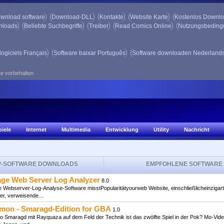
wnload software
Download-DLL
Kontakte
Website Karte
Kostenlos Downl
nloads
Beliebte Suchbegriffe
Treiber
Read Comics Online
Nutzungsbedin
logiciels Français
Software baixar Português
Software downloaden Nederland
te vorbehalten
piele
Internet
Multimedia
Entwicklung
Utility
Nachricht
P-SOFTWARE DOWNLOADS
EMPFOHLENE SOFTWARE
ge Web Server Log Analyzer
8.0
Webserver-Log-Analyse-Software misstPopularitätyourweb Website, einschließlicheinzigart
er, verweisende…
mon - Smaragd-Edition for GBA
1.0
 Smaragd mit Rayquaza auf dem Feld der Technik ist das zwölfte Spiel in der Pok? Mo-Vide