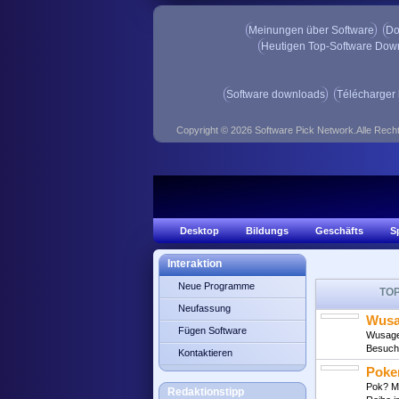
Meinungen über Software
Do
Heutigen Top-Software Dow
Software downloads
Télécharger 
Copyright © 2026 Software Pick Network.Alle Rech
Desktop
Bildungs
Geschäfts
S
Interaktion
Neue Programme
TO
Neufassung
Wusa
Fügen Software
Wusage 
Besuch
Kontaktieren
Poke
Pok? Mo
Redaktionstipp