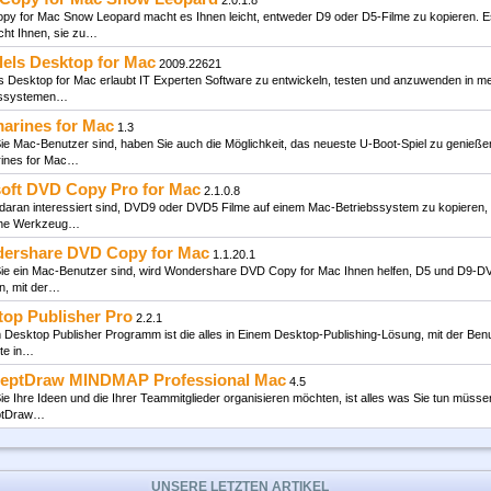
2.0.1.8
nnen Acoustica verwenden, um Audio in verschiedenen Formaten, darunter WAV, WMA, Ogg,
y for Mac Snow Leopard macht es Ihnen leicht, entweder D9 oder D5-Filme zu kopieren. E
ehr, auf Ihrem…
cht Ihnen, sie zu…
rnet Download Manager
6.25.23
lels Desktop for Mac
2009.22621
t Download Manager 5.1.1 build 2 - entsprechend der Entwickler, ist es eine sehr schnelle "
ls Desktop for Mac erlaubt IT Experten Software zu entwickeln, testen und anzuwenden in m
n Downloader,…
bssystemen…
ack Rx Software - Professional
7.2
arines for Mac
1.3
 Sie in der IT Branche arbeiten oder einfach einen persönlichen Computer besitzen, von Zeit 
e Mac-Benutzer sind, haben Sie auch die Möglichkeit, das neueste U-Boot-Spiel zu genießen
 Sie Änderungen…
ines for Mac…
t Pro
2.2.0.15
soft DVD Copy Pro for Mac
2.1.0.8
ro wurde entwickelt um System-, Drucker und derzeit nicht-installierte Schriften zu verwalten.
daran interessiert sind, DVD9 oder DVD5 Filme auf einem Mac-Betriebssystem zu kopieren, 
nnen…
che Werkzeug…
Top-Software Downloads
ershare DVD Copy for Mac
1.1.20.1
ie ein Mac-Benutzer sind, wird Wondershare DVD Copy for Mac Ihnen helfen, D5 und D9-D
n, mit der…
top Publisher Pro
2.2.1
 Desktop Publisher Programm ist die alles in Einem Desktop-Publishing-Lösung, mit der Benu
te in…
eptDraw MINDMAP Professional Mac
4.5
e Ihre Ideen und die Ihrer Teammitglieder organisieren möchten, ist alles was Sie tun müsse
ptDraw…
UNSERE LETZTEN ARTIKEL