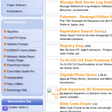
Wusage Web Server Log Anal
Fügen Software
Wusage Webserver-Log-Analyse-Software mi
Besucher, verweisende…
Kontaktieren
Pokemon - Smaragd-Edition 
Pok? Mo Smaragd mit Rayquaza auf dem Feld
Redaktionstipp
Reihe in Japan, und…
★
Rapidshare Search Tool
SkyDrive
2.3
Share Seach Tool ist ein eine einzigartige
★
CuteFTP Home
minimalen Aufwand…
★
Attribute Changer
Registry Easy
2006
★
Wie Sie ihren PC täglich benutzen , Progra
EVEREST Home Edition
mehr Fehler auf…
★
Windows Media Player
Yu-Gi-Oh! GX Duel Academy 
Firefox Plugin
★
Yu-Gi-Oh! GX Duel Academy ist ein Videosp
PowerPoint Viewer
der Anime-Serie…
★
Corel Video Studio Pro
Algolab Photo Vector
1.98.62
★
Audiograbber
AlgoLab Photo Vector, Vectorizer und Bild
★
Korrekturen…
Glary Utilities
Fish Aquarium 3D Screensave
★
DriveImage XML
Ihr eigenes Aquarium zu besitzen muss nich
einem virtuellen…
Wöchentlich Top
Bible Code Oracle
1.91
Sudden Strike II
Bible Code Oracle ist die erste und einzi
1
dieses Programm…