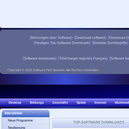
Meinungen über Software
Download software
Download-D
Heutigen Top-Software Downloads
Beliebte Suchbegriffe
Software downloads
Télécharger logiciels Français
Software ba
Copyright © 2026 Software Pick Network.Alle Rechte vorbehalten
Desktop
Bildungs
Geschäfts
Spiele
Internet
Multimed
Interaktion
Neue Programme
TOP-SOFTWARE DOWNLOADS
Neufassung