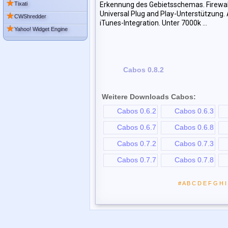
★
Tixati
Erkennung des Gebietsschemas. Firewall
Universal Plug and Play-Unterstützung. 
★
CWShredder
iTunes-Integration. Unter 7000k ...
★
Yahoo! Widget Engine
Cabos 0.8.2
Weitere Downloads Cabos:
Cabos 0.6.2
Cabos 0.6.3
Cabos 0.6.7
Cabos 0.6.8
Cabos 0.7.2
Cabos 0.7.3
Cabos 0.7.7
Cabos 0.7.8
#
A
B
C
D
E
F
G
H
I