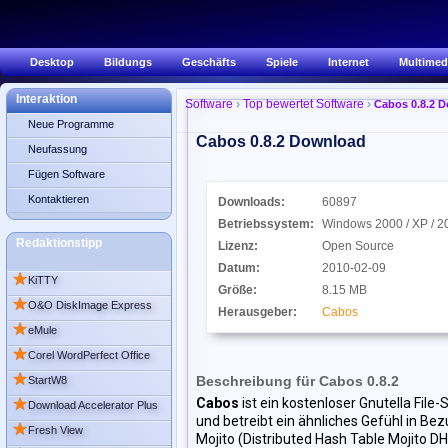
Desktop
Bildungs
Geschäfts
Spiele
Internet
Multimed
Interaktion
Software
›
Top bewertet Software
›
Cabos 0.8.2 
Neue Programme
Cabos 0.8.2
Download
Neufassung
Fügen Software
Kontaktieren
Downloads:
60897
Betriebssystem:
Windows 2000 / XP / 20
Redaktionstipp
Lizenz:
Open Source
Datum:
2010-02-09
★
KiTTY
Größe:
8.15 MB
★
O&O DiskImage Express
Herausgeber:
Cabos
★
eMule
★
Corel WordPerfect Office
★
Beschreibung für Cabos 0.8.2
StartW8
★
Cabos
ist ein kostenloser Gnutella Fil
Download Accelerator Plus
und betreibt ein ähnliches Gefühl in Bez
★
Fresh View
Mojito (Distributed Hash Table Mojito D