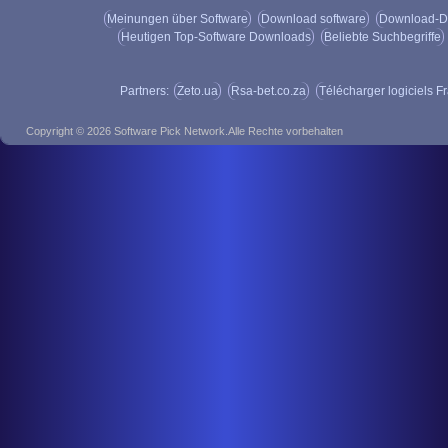
LingvoSoft Talking Dictionary
Meinungen über Software
Lassen Sie Ihr Palm-Gerät Sie durch den E
Download software
Download-D
Wörterbuch installieren.…
Heutigen Top-Software Downloads
Beliebte Suchbegriffe
Partners:
Zeto.ua
Rsa-bet.co.za
Télécharger logiciels F
SynchronEX File Sync/FTP/DA
Sind Sie ein Linux-Benutzer? Dann nutzen
Copyright © 2026 Software Pick Network.Alle Rechte vorbehalten
Reihe von nützlichen…
AXIGEN Mail Server Beta
6.0 B
AXIGEN ist ein modularer,produktions- klass
die kostenlose…
Navicat for MySQL (Linux) -
MySQLã¨MariaDBã®æœ€é«˜ã
Navicat for MySQLは、ひとつのア
きます。データベースの管理、開発および
StegDetect
0.6
とって直観的なGUIは効率的な作業のサポー
Stegdetect ist ein automatisiertes Tool zu
開発者のためだけでなく、初心者のためにも
Aufspüren von verschiedenen…
Ask and Receive
2.0
Verlangen und erhalten ist ein full-feature
Sprache PHP-Unterstützung…
! TreePad Lite for Linux
2.2.0
Ein Freeware-Baum-basierte Personal Infor
Linux, es kommt…