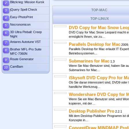
Blitzkrieg: Mission Kursk
2
lanview
3.0.1
jQuery Spell Check
TOP-MAC
3
LanView ist ein praktisches Tool für Sie,
entsprechend festgelegter…
Easy-PhotoPrint
4
TOP-LINUX
Acoustica
3.1
Necronomicon
5
DVD Copy for Mac Snow Leo
Sie können Acoustica verwenden, um Audi
3D Ultra Pinball: Creep
DVD Copy for Mac Snow Leopard macht es I
6
viele mehr, auf Ihrem…
Night
ermöglicht Ihnen, sie zu…
Internet Download Manager
6.
Antares Autotune VST
7
Parallels Desktop for Mac
2009.
Internet Download Manager 5.1.1 build 2 - 
Parallels Desktop for Mac erlaubt IT Expe
Brother MFL-Pro Suite
Dateien Downloader,…
8
Betriebssystemen…
MFC-7360N
RollBack Rx Software - Profe
Route Generator
9
Submarines for Mac
1.3
Egal ob Sie in der IT Branche arbeiten ode
Wenn Sie Mac-Benutzer sind, haben Sie auc
werden Sie Änderungen…
CamBam
10
Submarines for Mac…
Cfont Pro
2.2.0.15
iSkysoft DVD Copy Pro for M
Cfont Pro wurde entwickelt um System-, Druc
Ob Sie daran interessiert sind, DVD9 oder
Pro können…
handliche Werkzeug…
Top-Softwa
Wondershare DVD Copy for 
Wenn Sie ein Mac-Benutzer sind, wird Wo
kopieren, mit der…
Desktop Publisher Pro
2.2.1
Mit dem Desktop Publisher Programm ist di
Konzepte in…
ConceptDraw MINDMAP Profe