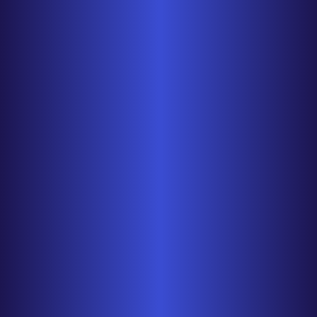
Solitaire Studio for Linux
1.0
Ein neues großes Spiel von Absolutist spezi
müssen Sie…